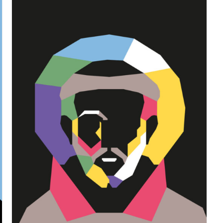
n. 16 – I supereroi