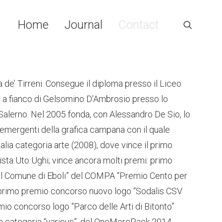
Home
Journal
Contact
a de’ Tirreni. Consegue il diploma presso il Liceo
ma a fianco di Gelsomino D’Ambrosio presso lo
Salerno. Nel 2005 fonda, con Alessandro De Sio, lo
à emergenti della grafica campana con il quale
lia categoria arte (2008), dove vince il primo
inista Uto Ughi; vince ancora molti premi: primo
del Comune di Eboli” del COMPA “Premio Cento per
 primo premio concorso nuovo logo “Sodalis CSV
mio concorso logo “Parco delle Arti di Bitonto”
la categoria “various”, del OneMorePack 2014