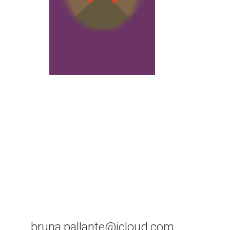
bruna.pallante@icloud.com